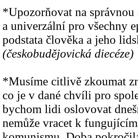
*Upozorňovat na správnou s
a univerzální pro všechny e
podstata člověka a jeho lids
(českobudějovická diecéze)
*Musíme citlivě zkoumat z
co je v dané chvíli pro spol
bychom lidi oslovovat dneš
nemůže vracet k fungujícím
komunismu. Doba pokročil