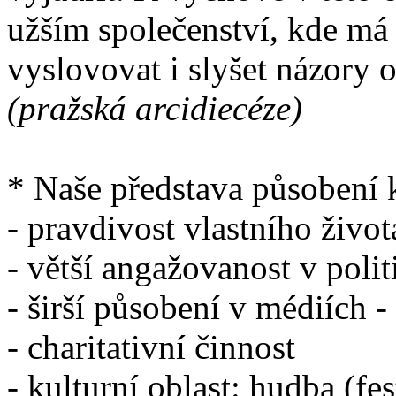
užším společenství, kde má k
vyslovovat i slyšet názory o
(pražská arcidiecéze)
* Naše představa působení k
- pravdivost vlastního život
- větší angažovanost v poli
- širší působení v médiích - 
- charitativní činnost
- kulturní oblast: hudba (fes