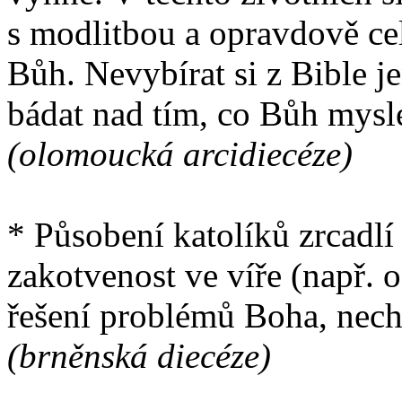
s modlitbou a opravdově ce
Bůh. Nevybírat si z Bible je
bádat nad tím, co Bůh mys
(olomoucká arcidiecéze)
* Působení katolíků zrcadlí 
zakotvenost ve víře (např. o
řešení problémů Boha, necht
(brněnská diecéze)