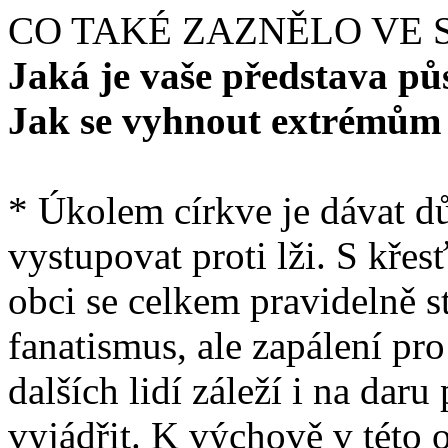
CO TAKÉ ZAZNĚLO VE
Jaká je vaše představa pů
Jak se vyhnout extrémům 
* Úkolem církve je dávat dů
vystupovat proti lži. S kře
obci se celkem pravidelně 
fanatismus, ale zapálení pr
dalších lidí záleží i na dar
vyjádřit. K výchově v této 