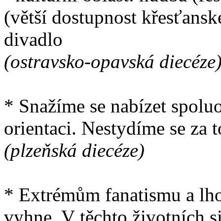
(větší dostupnost křesťanské 
divadlo
(ostravsko-opavská diecéze
* Snažíme se nabízet spol
orientaci. Nestydíme se za t
(plzeňská diecéze)
* Extrémům fanatismu a lho
vyhne. V těchto životních si