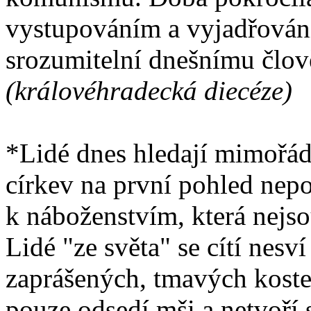
vystupováním a vyjadřová
srozumitelní dnešnímu člov
(královéhradecká diecéze)
*Lidé dnes hledají mimořád
církev na první pohled nepo
k náboženstvím, která nejsou
Lidé "ze světa" se cítí nesv
zaprášených, tmavých kostel
pouze odsedí mši a netvoří 