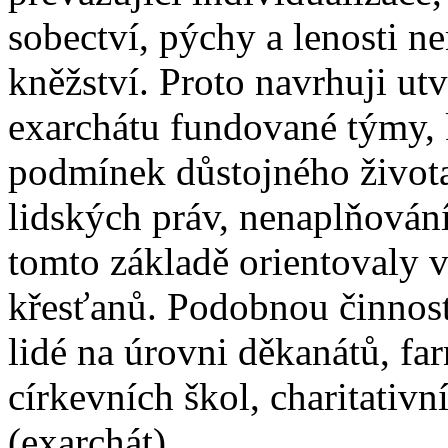
sobectví, pýchy a lenosti n
kněžství. Proto navrhuji utv
exarchátu fundované týmy,
podmínek důstojného života
lidských práv, nenaplňování
tomto základě orientovaly v
křesťanů. Podobnou činnos
lidé na úrovni děkanátů, far
církevních škol, charitativn
(exarchát)