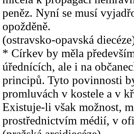
peněz. Nyní se musí vyjadř
opožděně.
(ostravsko-opavská diecéze
* Církev by měla především 
úřednících, ale i na občane
principů. Tyto povinnosti b
promluvách v kostele a v k
Existuje-li však možnost, m
prostřednictvím médií, v of
(pražská arcidiecéze)