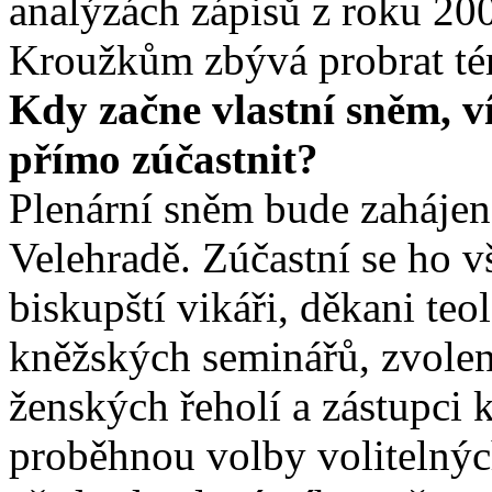
analýzách zápisů z roku 2001
Kroužkům zbývá probrat téma
Kdy začne vlastní sněm, ví
přímo zúčastnit?
Plenární sněm bude zahájen 
Velehradě. Zúčastní se ho v
biskupští vikáři, děkani teo
kněžských seminářů, zvolen
ženských řeholí a zástupci k
proběhnou volby volitelnýc