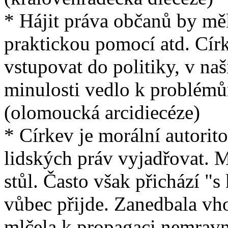
* Hájit práva občanů by měl
praktickou pomocí atd. Cír
vstupovat do politiky, v naš
minulosti vedlo k problémů
(olomoucká arcidiecéze)
* Církev je morální autorit
lidských práv vyjadřovat. Mu
stůl. Často však přichází "
vůbec přijde. Zanedbala vh
mlčela k propagaci nemravn