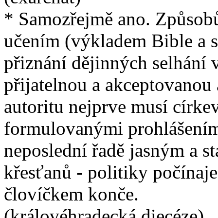
* Samozřejmě ano. Způsobů
učením (výkladem Bible a s
přiznání dějinných selhání v
přijatelnou a akceptovanou a
autoritu nejprve musí círke
formulovanými prohlášeními
neposlední řadě jasným a s
křesťanů - politiky počína
človíčkem konče.
(královéhradecká diecéze)