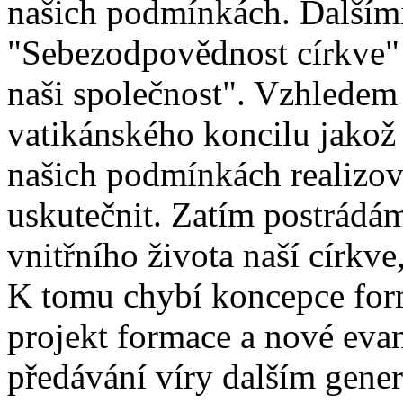
našich podmínkách. Dalšími
"Sebezodpovědnost církve"
naši společnost". Vzhledem 
vatikánského koncilu jakož 
našich podmínkách realizov
uskutečnit. Zatím postrádá
vnitřního života naší církve
K tomu chybí koncepce form
projekt formace a nové evan
předávání víry dalším gene