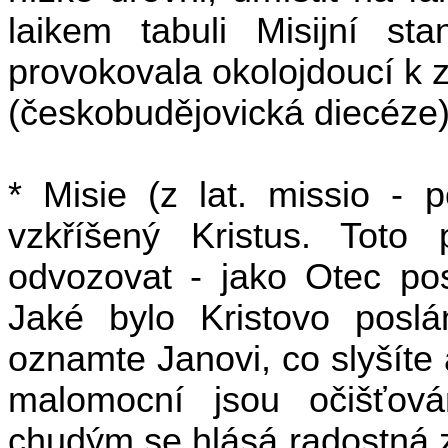
laikem tabuli Misijní st
provokovala okolojdoucí k 
(českobudějovická diecéze
* Misie (z lat. missio - p
vzkříšený Kristus. Toto
odvozovat - jako Otec pos
Jaké bylo Kristovo posl
oznamte Janovi, co slyšíte a
malomocní jsou očišťováni
chudým se hlásá radostná z