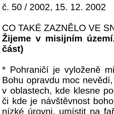
č. 50 / 2002, 15. 12. 2002
CO TAKÉ ZAZNĚLO VE 
Žijeme v misijním území
část)
* Pohraničí je vyloženě m
Bohu opravdu moc nevědí, 
v oblastech, kde klesne po
či kde je návštěvnost boho
nízké úrovni, umístit na f