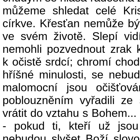
můžeme shledat celé Kris
církve. Křesťan nemůže být
ve svém životě. Slepí vid
nemohli pozvednout zrak 
k očistě srdcí; chromí chodí
hříšné minulosti, se neb
malomocní jsou očišťová
poblouzněním vyřadili ze
vrátit do vztahu s Bohem..
- pokud ti, kteří už jsou
nebudou slyšet Boží slov