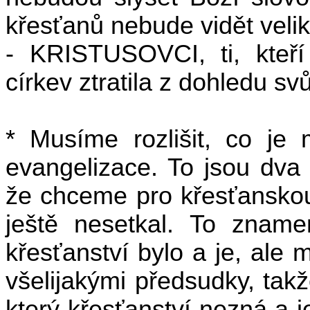
křesťanů nebude vidět veli
- KRISTUSOVCI, ti, kteří
církev ztratila z dohledu sv
* Musíme rozlišit, co je 
evangelizace. To jsou dva 
že chceme pro křesťanskou 
ještě nesetkal. To znam
křesťanství bylo a je, ale 
všelijakými předsudky, tak
který křesťanství nezná a j