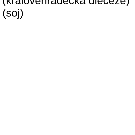
(královéhradecká diecéze)
(soj)