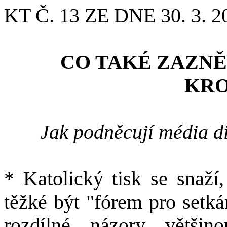
KT Č. 13 ZE DNE 30. 3. 2
CO TAKÉ ZAZN
KRO
Jak podněcují média d
* Katolický tisk se snaží,
těžké být "fórem pro setk
rozdílné názory většino