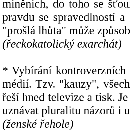
míněních, do toho se šťou
pravdu se spravedlností a 
"prošlá lhůta" může způsobi
(řeckokatolický exarchát)
* Vybírání kontroverzních 
médií. Tzv. "kauzy", všec
řeší hned televize a tisk. 
uznávat pluralitu názorů i u
(ženské řehole)