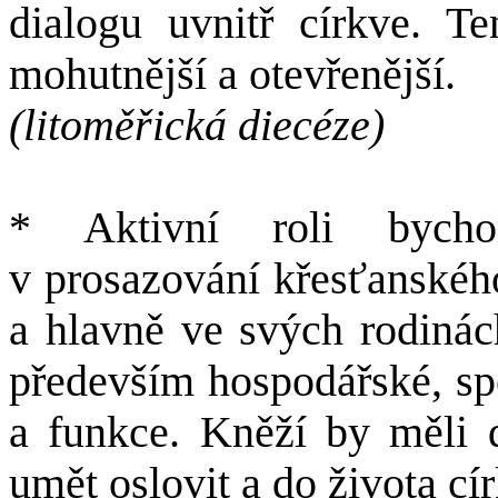
dialogu uvnitř církve. T
mohutnější a otevřenější.
(litoměřická diecéze)
* Aktivní roli bycho
v prosazování křesťanského
a hlavně ve svých rodinác
především hospodářské, spo
a funkce. Kněží by měli 
umět oslovit a do života cí