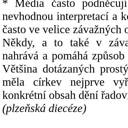
* Média často podněcují
nevhodnou interpretací a k
často ve velice závažných 
Někdy, a to také v záv
nahrává a pomáhá způsob 
Většina dotázaných prostýc
měla církev nejprve vyře
konkrétní obsah dění řadoví
(plzeňská diecéze)