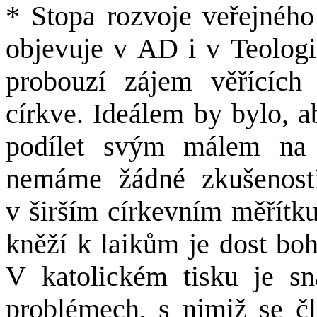
* Stopa rozvoje veřejného
objevuje v AD i v Teologi
probouzí zájem věřících 
církve. Ideálem by bylo, a
podílet svým málem na ž
nemáme žádné zkušenost
v širším církevním měřítk
kněží k laikům je dost boh
V katolickém tisku je sn
problémech, s nimiž se čl