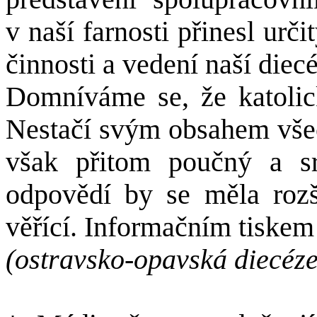
v naší farnosti přinesl urč
činnosti a vedení naší diec
Domníváme se, že katolick
Nestačí svým obsahem všec
však přitom poučný a sr
odpovědí by se měla rozš
věřící. Informačním tiskem 
(ostravsko-opavská diecéze