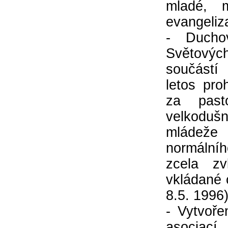
mladé, m
evangeliz
- Duchov
Světovýc
součástí
letos pro
za past
velkodušn
mládeže 
normální
zcela zv
vkládané 
8.5. 1996
- Vytvoře
asociací