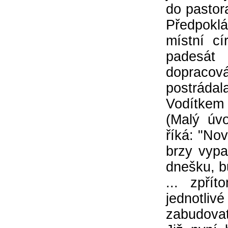
do pastor
Předpoklá
místní c
padesát
dopracov
postrádal
Vodítkem
(Malý úvo
říká: "N
brzy vypa
dnešku, b
... zpří
jednotli
zabudovat