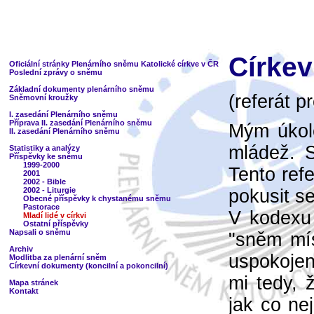
Církev
Oficiální stránky Plenárního sněmu Katolické církve v ČR
Poslední zprávy o sněmu
Základní dokumenty plenárního sněmu
(referát p
Sněmovní kroužky
I. zasedání Plenárního sněmu
Příprava II. zasedání Plenárního sněmu
Mým úkole
II. zasedání Plenárního sněmu
mládež. 
Statistiky a analýzy
Příspěvky ke sněmu
1999-2000
Tento ref
2001
2002 - Bible
pokusit s
2002 - Liturgie
Obecné příspěvky k chystanému sněmu
Pastorace
V kodexu
Mladí lidé v církvi
Ostatní příspěvky
Napsali o sněmu
"sněm mís
Archiv
uspokojen
Modlitba za plenární sněm
Církevní dokumenty (koncilní a pokoncilní)
mi tedy, 
Mapa stránek
Kontakt
jak co ne