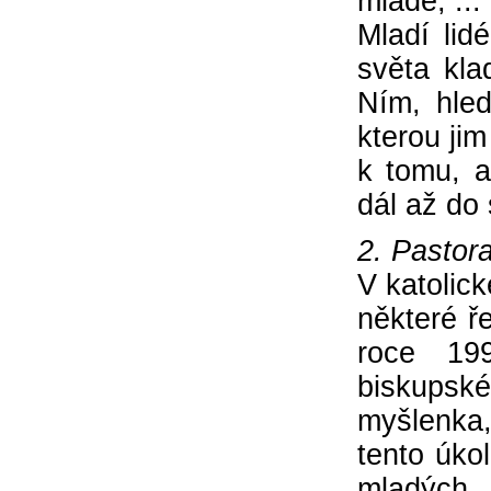
mladé, ...
Mladí lid
světa kla
Ním, hled
kterou jim
k tomu, a
dál až do 
2. Pastor
V katolick
některé ř
roce 19
biskupsk
myšlenka,
tento úko
mladých,