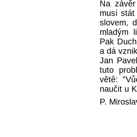
Na závěr
musí stát
slovem, d
mladým l
Pak Duch 
a dá vzni
Jan Pavel
tuto pro
větě: "V
naučit u K
P. Mirosl