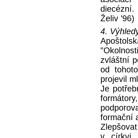
diecézní.
Želiv '96)
4. Výhled
Apoštolská
"Okolnos
zvláštní 
od tohoto
projevil m
Je potřeb
formátor
podporova
formační a
Zlepšovat
v církvi,