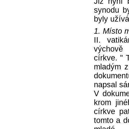
Již nyní
synodu b
byly užív
1. Místo m
II. vati
výchově 
církve. "
mladým z 
dokumentů
napsal sá
V dokumen
krom jin
církve pa
tomto a do