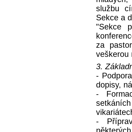
službu c
Sekce a de
"Sekce p
konferenc
za pasto
veškerou m
3. Základn
- Podpora
dopisy, ná
- Formac
setkání
vikariáte
- Přípr
některých