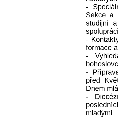
- Speciál
Sekce a p
studijní
spoluprác
- Kontakt
formace a
- Vyhled
bohoslovc
- Přípra
před Kvě
Dnem mlá
- Diecéz
posledníc
mladými 