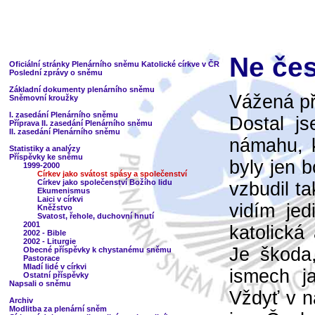
Ne čes
Oficiální stránky Plenárního sněmu Katolické církve v ČR
Poslední zprávy o sněmu
Základní dokumenty plenárního sněmu
Vážená př
Sněmovní kroužky
I. zasedání Plenárního sněmu
Dostal js
Příprava II. zasedání Plenárního sněmu
II. zasedání Plenárního sněmu
námahu, k
Statistiky a analýzy
Příspěvky ke sněmu
byly jen 
1999-2000
Církev jako svátost spásy a společenství
Církev jako společenství Božího lidu
vzbudil t
Ekumenismus
Laici v církvi
vidím je
Kněžstvo
Svatost, řehole, duchovní hnutí
2001
katolická
2002 - Bible
2002 - Liturgie
Je škoda
Obecné příspěvky k chystanému sněmu
Pastorace
Mladí lidé v církvi
ismech j
Ostatní příspěvky
Napsali o sněmu
Vždyť v n
Archiv
Modlitba za plenární sněm