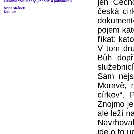
jen Čech
Církevní dokumenty (koncilní a pokoncilní)
Mapa stránek
česká cír
Kontakt
dokument
pojem kat
říkat: kat
V tom dru
Bůh dopř
služebnic
Sám nejs
Moravě, 
církev“.
Znojmo je
ale leží n
Navrhoval
jde o to u