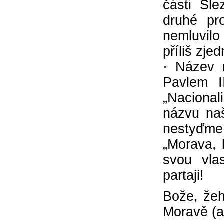
části Sl
druhé pr
nemluvilo
příliš zje
· Název 
Pavlem I
„Naciona
názvu naš
nestyďme 
„Morava, 
svou vla
partaji!
Bože, žeh
Moravě (a