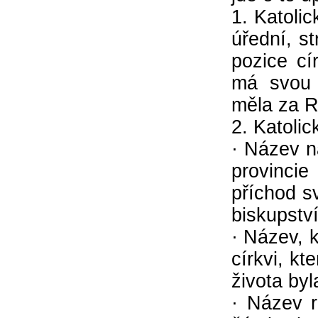
1. Katoli
úřední, s
pozice cí
má svou 
měla za R
2. Katoli
· Název n
provinci
příchod s
biskupstv
· Název, k
církvi, k
života b
· Název r