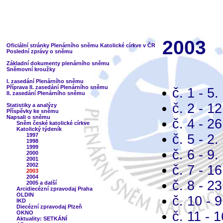
2003
Oficiální stránky Plenárního sněmu Katolické církve v ČR
Poslední zprávy o sněmu
Základní dokumenty plenárního sněmu
Sněmovní kroužky
I. zasedání Plenárního sněmu
Příprava II. zasedání Plenárního sněmu
č. 1 - 5.
II. zasedání Plenárního sněmu
č. 2 - 1
Statistiky a analýzy
Příspěvky ke sněmu
Napsali o sněmu
č. 4 - 2
Sněm české katolické církve
Katolický týdeník
č. 5 - 2.
1997
1998
1999
č. 6 - 9.
2000
2001
2002
č. 7 - 1
2003
2004
č. 8 - 2
2005 a další
Arcidiecézní zpravodaj Praha
OLDIN
č. 10 - 
IKD
Diecézní zpravodaj Plzeň
č. 11 - 
OKNO
Aktuality: SETKÁNÍ